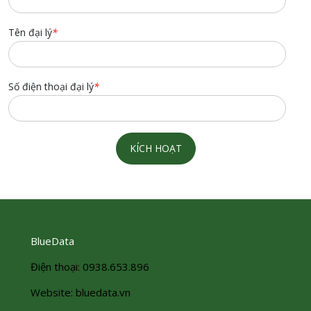
Tên đại lý
*
Số điện thoại đại lý
*
KÍCH HOẠT
BlueData
Điện thoại: 0938.653.896
Website: bluedata.vn